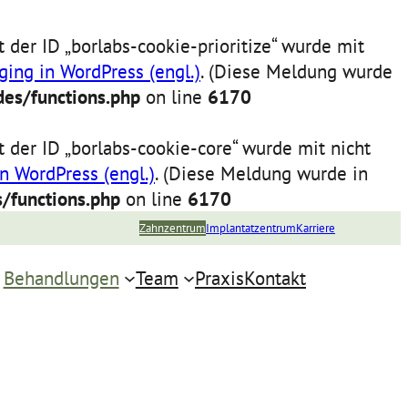
 der ID „borlabs-cookie-prioritize“ wurde mit
ing in WordPress (engl.)
. (Diese Meldung wurde
es/functions.php
on line
6170
 der ID „borlabs-cookie-core“ wurde mit nicht
n WordPress (engl.)
. (Diese Meldung wurde in
/functions.php
on line
6170
Zahnzentrum
Implantatzentrum
Karriere
Behandlungen
Team
Praxis
Kontakt