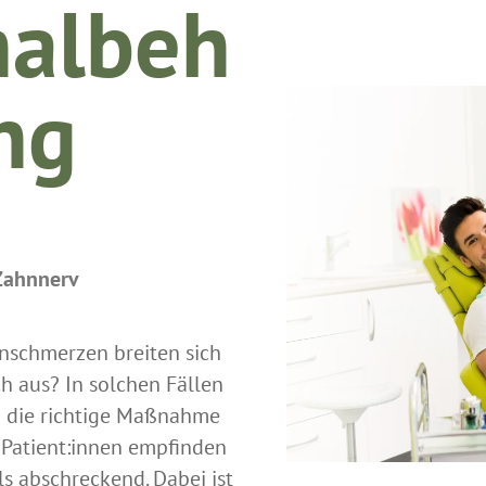
nalbeh
ng
Zahnnerv
nschmerzen breiten sich
h aus? In solchen Fällen
 die richtige Maßnahme
e Patient:innen empfinden
s abschreckend. Dabei ist